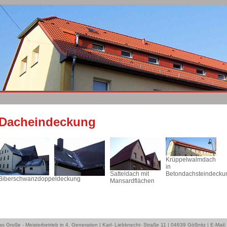
Dacheindeckung
Krüppelwalmdach
in
Satteldach mit
Betondachsteindecku
Biberschwanzdoppeldeckung
Mansardflächen
s Große - Meisterbetrieb in 4. Generation | Karl- Liebknecht- Straße 11 | 04639 Gößnitz | E-Mail