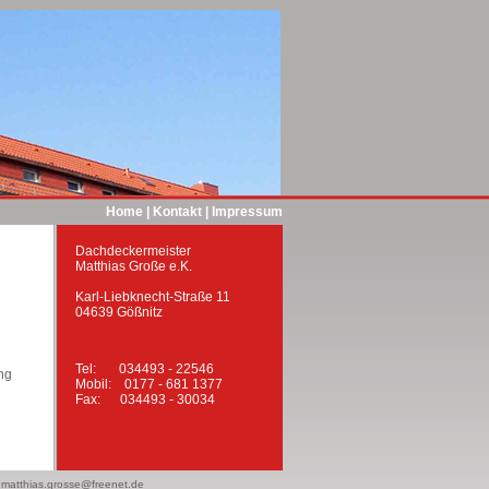
Home
|
Kontakt
|
Impressum
Dachdeckermeister
Matthias Große e.K.
Karl-Liebknecht-Straße 11
04639 Gößnitz
Tel: 034493 - 22546
ng
Mobil: 0177 - 681 1377
Fax: 034493 - 30034
: matthias.grosse@freenet.de